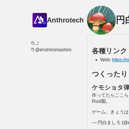
円
Anthrotech
../
各種リンク
@enshiromashiro
Web:
https://
つくったり
ケモショタ弾幕
作ってたらここら
Rust製。
ゲーム、きょう
— 円白ましろ (@ens