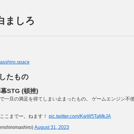
白ましろ
masshiro.space
したもの
STG (頓挫)
で一旦の満足を得てしまい止まったもの。 ゲームエンジン不使用
はここまでー。ねます！
pic.twitter.com/KwW5TaMkJA
hiromashiro)
August 31, 2023